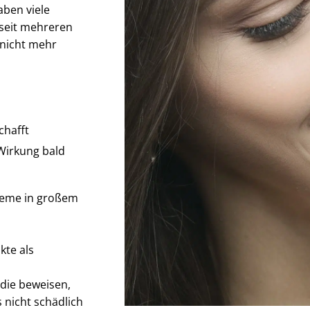
aben viele
seit mehreren
nicht mehr
chafft
Wirkung bald
bleme in großem
te als
 die beweisen,
s nicht schädlich