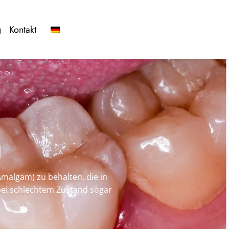
g
Kontakt
n
malgam) zu behalten, die in
bei schlechtem Zustand sogar