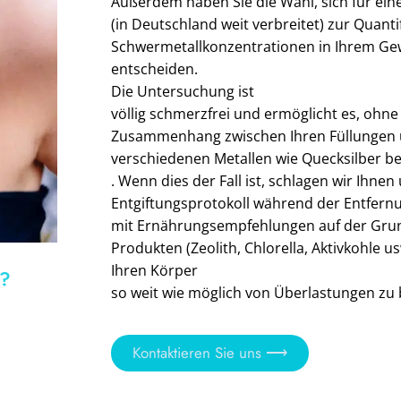
Außerdem haben Sie die Wahl, sich für ein
(in Deutschland weit verbreitet) zur Quan
Schwermetallkonzentrationen in Ihrem Ge
entscheiden.
Die Untersuchung ist
völlig schmerzfrei und ermöglicht es, ohn
Zusammenhang zwischen Ihren Füllungen u
verschiedenen Metallen wie Quecksilber be
. Wenn dies der Fall ist, schlagen wir Ihnen
Entgiftungsprotokoll während der Entfernu
mit Ernährungsempfehlungen auf der Grun
Produkten (Zeolith, Chlorella, Aktivkohle 
Ihren Körper
t?
so weit wie möglich von Überlastungen zu 
Kontaktieren Sie uns ⟶