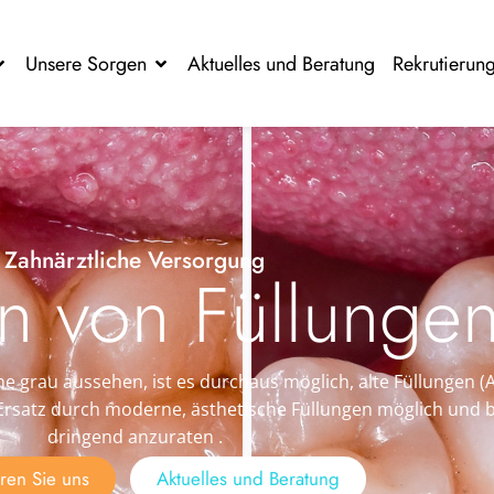
Unsere Sorgen
Aktuelles und Beratung
Rekrutierun
Zahnärztliche Versorgung
en von Füllunge
 grau aussehen, ist es durchaus möglich, alte Füllungen (A
Ersatz durch moderne, ästhetische Füllungen möglich und 
dringend anzuraten .
eren Sie uns
Aktuelles und Beratung