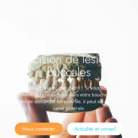
Chirurgie dentaire
Excision de lésions
buccales
Il vaut mieux prévenir que guérir ! Si vous observez un
changement de la muqueuse dans votre bouche, n’attendez
pas avant de demander un contrôle, il peut en aller de votre
santé générale.
Nous contacter
Actualité et conseil