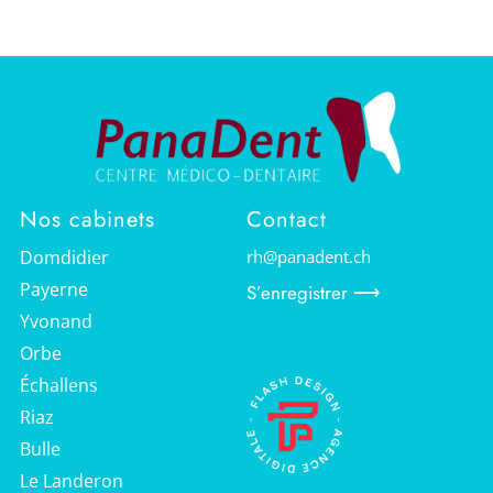
Nos cabinets
Contact
Domdidier
rh@panadent.ch
Payerne
S’enregistrer ⟶
Yvonand
Ads by Valais Web
Orbe
Échallens
Riaz
Bulle
Le Landeron