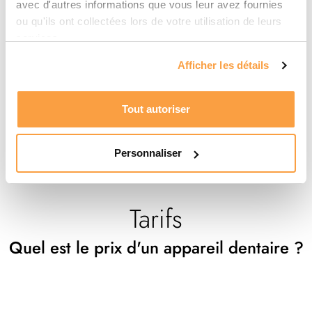
appareil dentaire, mieux vaut alors se tourner vers
avec d'autres informations que vous leur avez fournies
un appareil fixe
ou qu'ils ont collectées lors de votre utilisation de leurs
classique (bagues).
services.
Afficher les détails
Réserver ⟶
Tout autoriser
Personnaliser
Tarifs
Quel est le prix d'un appareil dentaire ?