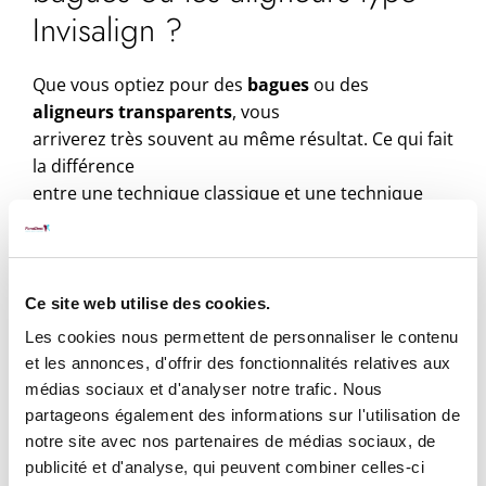
Invisalign ?
Que vous optiez pour des
bagues
ou des
aligneurs transparents
, vous
arriverez très souvent au même résultat. Ce qui fait
la différence
entre une technique classique et une technique
innovante c’est
surtout les besoins du patient. Les gouttières
invisibles sont certes
plus discrètes et confortables, elles requièrent
Ce site web utilise des cookies.
toutefois une assiduité
Les cookies nous permettent de personnaliser le contenu
plus élevée du patient (car elles sont amovibles) et
et les annonces, d'offrir des fonctionnalités relatives aux
cette motivation
médias sociaux et d'analyser notre trafic. Nous
doit être prise en compte lors du choix.
partageons également des informations sur l'utilisation de
Si l’enfant ou l’adolescent n’est pas assez rigoureux
notre site avec nos partenaires de médias sociaux, de
pour porter son
publicité et d'analyse, qui peuvent combiner celles-ci